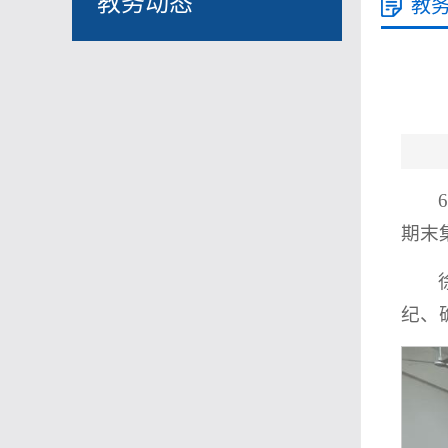
教务动态
教
期末
纪、