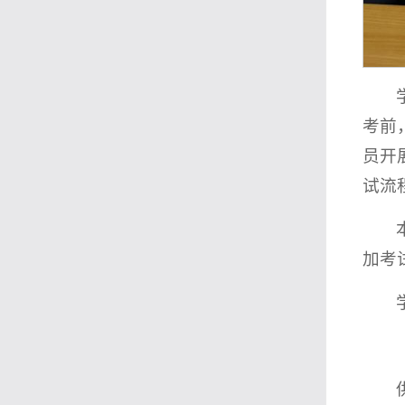
考前
员开
试流
加考