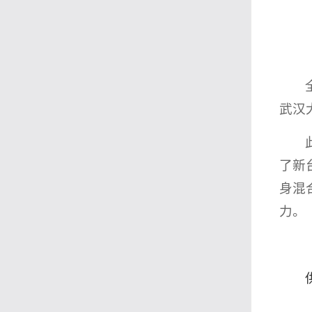
武汉
了新
身混
力。