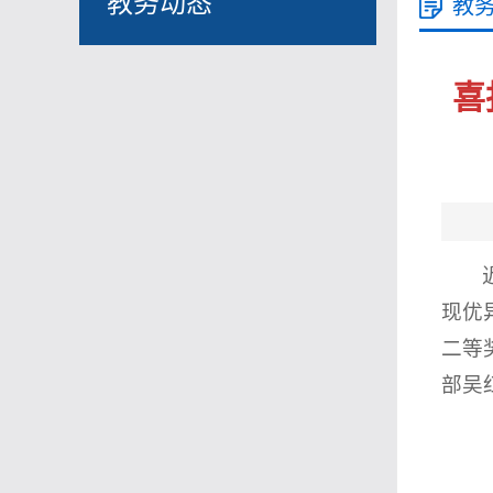
教务动态
教
喜
现优
二等
部吴