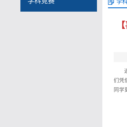
学科竞赛
学
【
们凭
同学