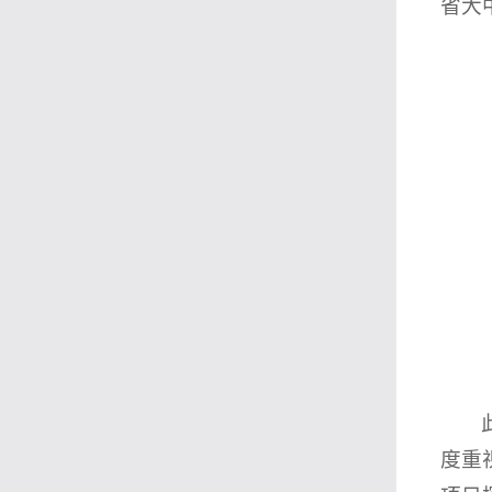
省大
度重