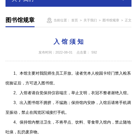
图书馆规章
当前位置：
首页
>
关于我们
>
图书馆规章
>
正文
入 馆 须 知
发布时间：2022-08-01
点击量：
592
1、本馆主要对我院师生员工开放。读者凭本人校园卡经门禁入检系
统验证后，方可进入图书馆。
2、入馆者请自觉保持仪容端庄，举止文明，衣冠不整者谢绝入馆。
3、出入图书馆不拥挤，不猛跑；保持馆内安静，入馆后请将手机调
至振动，禁止在阅览区域接打手机。
4、保持馆内整洁卫生，不将早点、饮料、零食带入馆内，禁止随地
吐痰，乱扔废弃物。