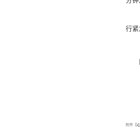
分钟
行紧
附件【