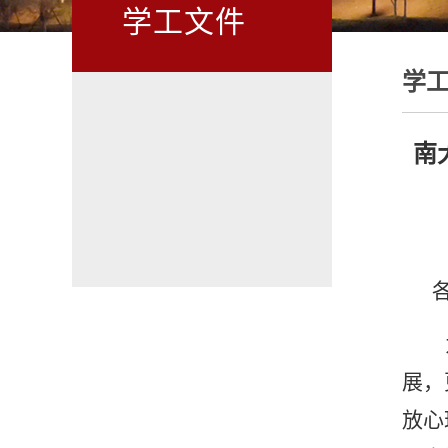
学工文件
学
南
展，
放心