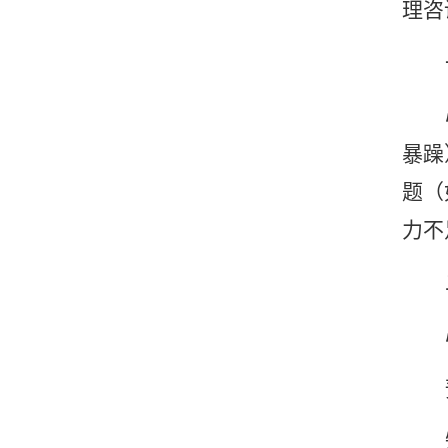
理咨
暴躁
题（
力不