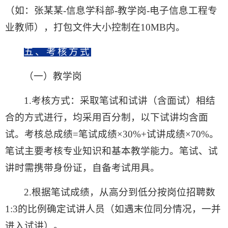
（如：张某某
-信息学科部-教学岗-电子信息工程
专
业
教师
），
打包文件大小控制在10MB内
。
五、考核方
式
（
一）
教学岗
1.考核方式：采取笔试和试讲（含面试）相结
合的方式进行，均采用百分制，
以下试讲均含面
试
。考核总成绩=笔试成绩×30%+试讲成绩×70%。
笔试主要考核专业知识和基本教学能力。笔试、试
讲时需携带身份证，自备考试用具。
2.根据笔试成绩，从高分到低分按岗位招聘数
1:3的比例确定试讲人员（如遇末位同分情况，一并
进入试讲）。