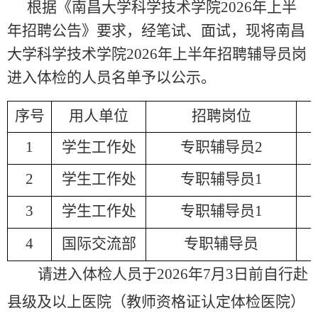
根据《南昌大学科学技术学院
202
6
年
上半
年
招聘公告》要求，经笔试、面试，
现将
南昌
大学科学技术学院
2026年上半年招聘
辅导员岗
进入体检
的
人员名单
予以
公示。
序号
用人单位
招聘岗位
1
学生工作处
专职辅导员
2
2
学生工作处
专职辅导员
1
3
学生工作处
专职辅导员
1
4
国际交流部
专职辅导员
请
进入
体检人员于
202
6
年
7
月
3
日前自行赴
县级及以上医院（教师资格证认定体检医院）