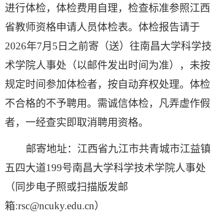
进行体检，
体检费用自理，
检查标准参照江西
省教师资格申请人员体检表。体检报告请于
202
6
年
7
月
5
日之前寄（送）往南昌大学科学技
术学院人事处（以邮件发出时间为准），未按
规定时间参加体检者，按自动弃权处理。体检
不合格的不予聘用。需诚信体检，凡弄虚作假
者，一经查实即取消聘用资格。
邮寄地址：江西省九江市共青城市江益镇
五四大道
199号南昌大学科学技术学院人事处
（同步
电子
照或扫描版发邮
箱
:rsc
@
ncuky.edu.cn）