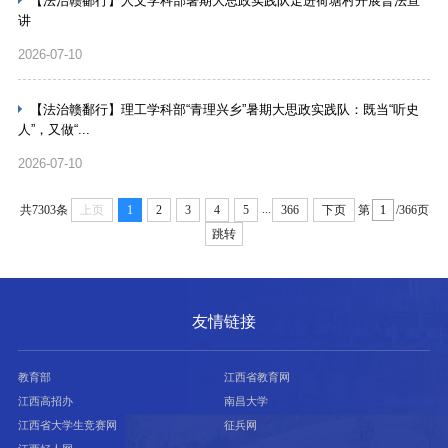
【法治赣鄱行】人文学科部暑期大思政实践队走进荷塘村开展普法宣
讲
2026-07-10
【法治赣鄱行】理工学科部“青理兴乡”暑期大思政实践队：既当“听史
人”，又做“...
2026-07-10
...
共7303条
上页
1
2
3
4
5
366
下页
第
/366页
跳转
友情链接
教育部
江西省教育网
江西高招办
南昌大学
江西省大学生竞赛网
征兵网