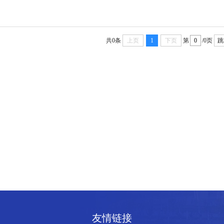
共0条
上页
1
下页
第
/0页
跳
友情链接