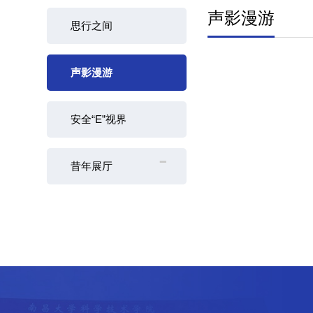
声影漫游
思行之间
声影漫游
安全“E”视界
-
昔年展厅