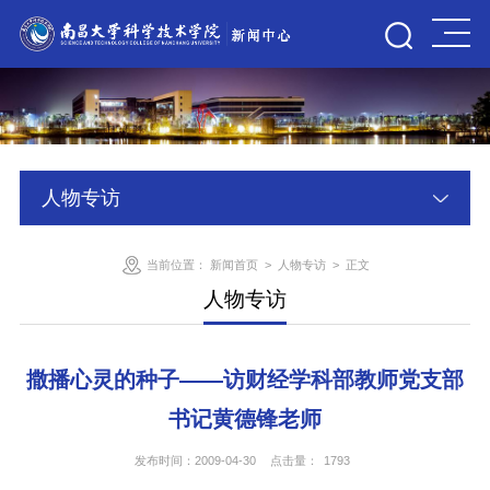
人物专访
当前位置：
新闻首页
>
人物专访
>
正文
人物专访
撒播心灵的种子——访财经学科部教师党支部
书记黄德锋老师
发布时间：2009-04-30
点击量：
1793