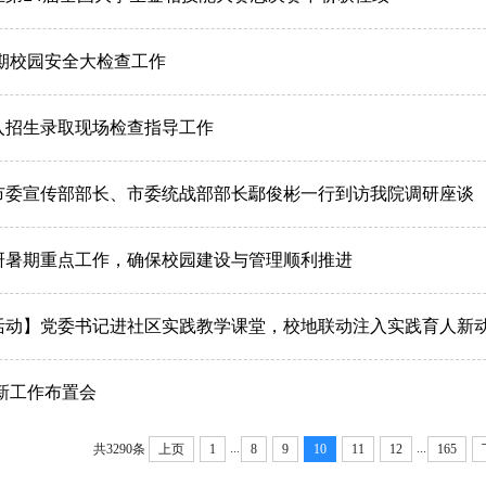
暑期校园安全大检查工作
入招生录取现场检查指导工作
市委宣传部部长、市委统战部部长鄢俊彬一行到访我院调研座谈
研暑期重点工作，确保校园建设与管理顺利推进
活动】党委书记进社区实践教学课堂，校地联动注入实践育人新
迎新工作布置会
...
...
共3290条
上页
1
8
9
10
11
12
165