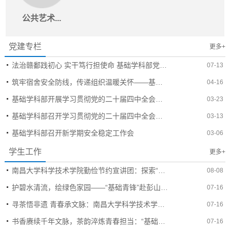
公共艺术...
党建专栏
更多+
法治赣鄱践初心 实干笃行担使命 基础学科部党总支书记黄纪阳讲授专题党课
07-13
筑牢宿舍安全防线，传递组织温暖关怀——基础学科部开展学生宿舍安全与文明专项检查活动
04-16
基础学科部开展学习贯彻党的二十届四中全会精神专题研讨 深学细悟教育强国建设纲要
03-23
基础学科部召开学习贯彻党的二十届四中全会精神集中教育培训会
03-13
基础学科部召开新学期安全稳定工作会
03-06
学生工作
更多+
南昌大学科学技术学院勤俭节约宣讲团：探索“三讲三行”宣讲模式
08-08
护碧水清流，绘绿色家园——“基础青锋”赴彭山村开展生态文明实践活动
07-16
寻茶悟非遗 青春承文脉：南昌大学科学技术学院开展茶文化研学实践
07-16
书香赓续千年文脉，茶韵淬炼青春担当：“基础青锋”走进庐山开展专项研学
07-16