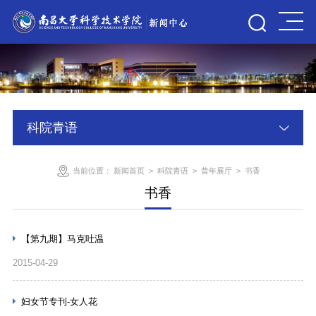
科院青语
当前位置：
新闻首页
>
科院青语
>
昔年展厅
>
书香
书香
【第九期】马克吐温
2015-04-29
妇女节专刊-女人花