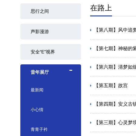
在路上
思行之间
【第八期】风中追
声影漫游
【第七期】神秘的
安全“E”视界
-
【第六期】清梦如
昔年展厅
【第五期】故宫
最新闻
【第四期】安义古
小心情
【第三期】心灵梦
青青子衿