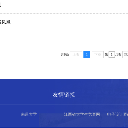
湖
城凤凰
共9条
上页
1
下页
第
/1页
跳
友情链接
南昌大学
江西省大学生竞赛网
电子设计赛