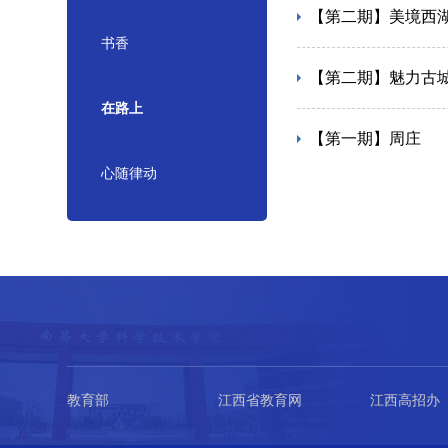
【第二期】美境西
书香
【第二期】魅力古
在路上
【第一期】周庄
心随律动
教育部
江西省教育网
江西高招办