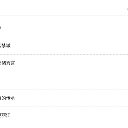
梦
紫禁城
烟储秀宫
镇的传承
境丽江